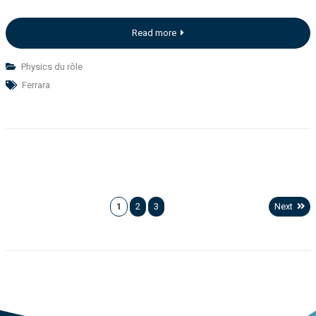
Read more
Physics du rôle
Ferrara
1
2
3
Next