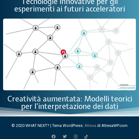
Tecnologie innovative per gli
esperimenti ai futuri acceleratori
Creatività aumentata: Modelli teorici
per l’interpretazione dei dati
© 2020 WHAT NEXT?
|
Tema WordPress:
Attesa
di AttesaWP.com