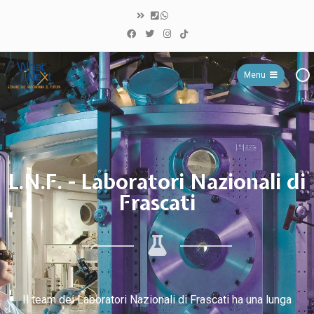
Menu
WHAT NEXT?
L.N.F. - Laboratori Nazionali di
Frascati
Il team dei Laboratori Nazionali di Frascati ha una lunga