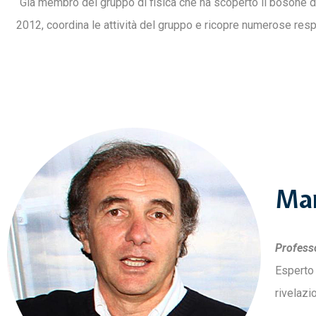
Già membro del gruppo di fisica che ha scoperto il bosone 
2012, coordina le attività del gruppo e ricopre numerose respon
Mar
Profess
Esperto 
rivelazi