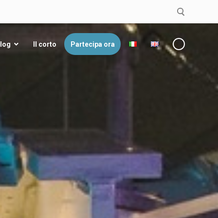
log
Il corto
Partecipa ora