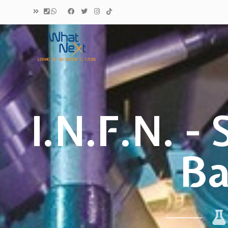
WHAT NEXT?
Giovani che raccontano il futuro
I.N.F.N. - 
Ba