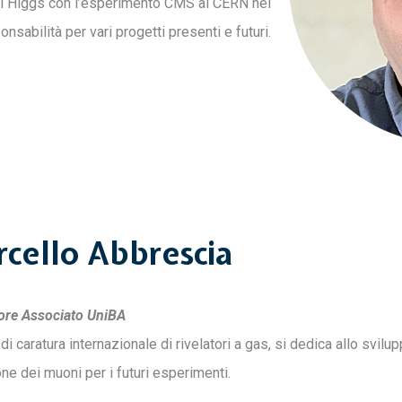
di Higgs con l’esperimento CMS al CERN nel
sabilità per vari progetti presenti e futuri.
cello Abbrescia
ore Associato UniBA
di caratura internazionale di rivelatori a gas, si dedica allo svilupp
one dei muoni per i futuri esperimenti.