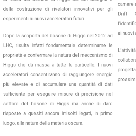
camere a
della costruzione di rivelatori innovativi per gli
Drift 
esperimenti ai nuovi acceleratori futuri.
l’identi
ai nuovi 
Dopo la scoperta del bosone di Higgs nel 2012 ad
LHC, risulta infatti fondamentale determinarne le
L’atti
proprietà e confermare la natura del meccanismo di
collabor
Higgs che dà massa a tutte le particelle. I nuovi
progett
acceleratori consentiranno di raggiungere energie
prossimi 
più elevate e di accumulare una quantità di dati
sufficiente per eseguire misure di precisione nel
settore del bosone di Higgs ma anche di dare
risposte a quesiti ancora irrisolti legati, in primo
luogo, alla natura della materia oscura.